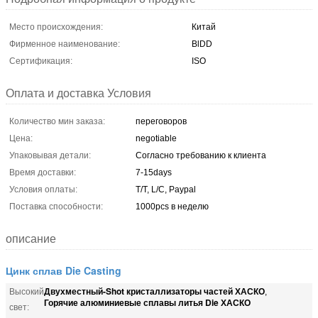
Место происхождения:
Китай
Фирменное наименование:
BlDD
Сертификация:
ISO
Оплата и доставка Условия
Количество мин заказа:
переговоров
Цена:
negotiable
Упаковывая детали:
Согласно требованию к клиента
Время доставки:
7-15days
Условия оплаты:
T/T, L/C, Paypal
Поставка способности:
1000pcs в неделю
описание
Цинк сплав Die Casting
Двухместный-Shot кристаллизаторы частей ХАСКО
Высокий
,
Горячие алюминиевые сплавы литья Die ХАСКО
свет: