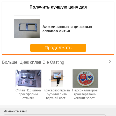
Получить лучшую цену для
Алюминиевых и цинковых
сплавов литья
Продолжать
Цинк сплав Die Casting
Больше
 цинка
Сплав H13 цинка
Консервооткрыватели
Персонализированный
Сплав 
 модели
прессформы
бутылки пива
край веревочки
Литье
 150 *
отливки
верхней части
чеканит золото
давле
0MM
алюминия
таблицы
эмали заливки
проду
фт для
плакировкой
консервооткрывателя
формы сплава
нира
крома Matt/8407
бутылки верхней
цинка
Измените язык
части