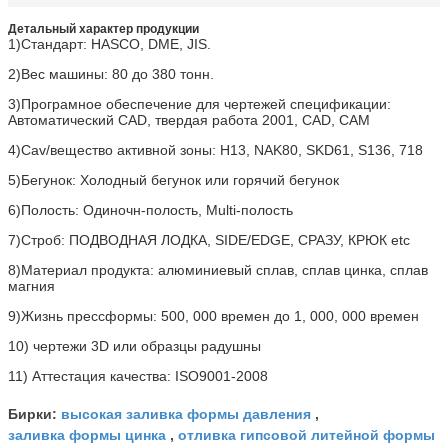
Детальный характер продукции
1)Стандарт: HASCO, DME, JIS.
2)Вес машины: 80 до 380 тонн.
3)Програмное обеспечение для чертежей спецификации:
Автоматический CAD, твердая работа 2001, CAD, CAM
4)Cav/вещество активной зоны: H13, NAK80, SKD61, S136, 718
5)Бегунок: Холодный бегунок или горячий бегунок
6)Полость: Одиночн-полость, Multi-полость
7)Строб: ПОДВОДНАЯ ЛОДКА, SIDE/EDGE, СРАЗУ, КРЮК etc
8)Материал продукта: алюминиевый сплав, сплав цинка, сплав
магния
9)Жизнь прессформы: 500, 000 времен до 1, 000, 000 времен
10) чертежи 3D или образцы радушны
11) Аттестация качества: ISO9001-2008
высокая заливка формы давления
Бирки:
,
заливка формы цинка
отливка гипсовой литейной формы
,