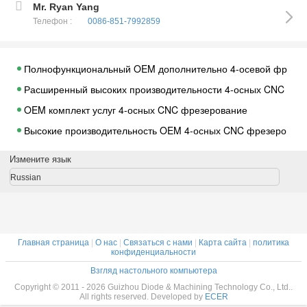
Mr. Ryan Yang
Телефон :
0086-851-7992859
Полнофункциональный OEM дополнительно 4-осевой фрезе
Расширенный высоких производительности 4-осных CNC фре
OEM комплект услуг 4-осных CNC фрезерование
Высокие производительность OEM 4-осных CNC фрезерован
Современные технологии OEM 4-осных CNC фрезерование
Измените язык
ODM OEM дополнительно 4-осевой фрезерный ЧПУ
Russian
4 оси с ЧПУ
Части CNC подвергая механической обработке поворачивая
ЧПУ Механическая часть Обработанные
Главная страница
|
О нас
|
Связаться с нами
|
Карта сайта
|
политика
Hign Precision ЧПУ часть
конфиденциальности
Взгляд настольного компьютера
ЧПУ Turnning частей
Copyright © 2011 - 2026 Guizhou Diode & Machining Technology Co., Ltd..
Часть ЧПУ Намыльте
All rights reserved. Developed by
ECER