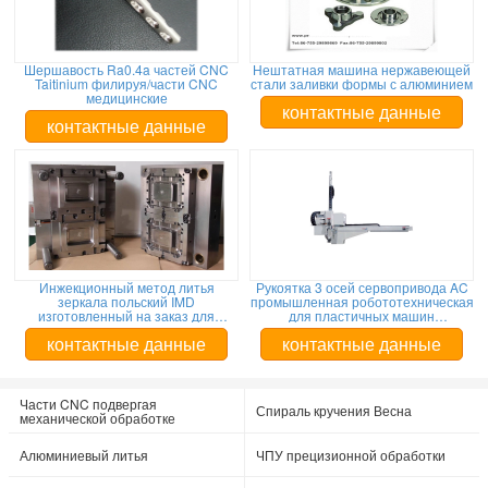
Шершавость Ra0.4a частей CNC
Нештатная машина нержавеющей
Taitinium филируя/части CNC
стали заливки формы с алюминием
медицинские
контактные данные
контактные данные
Инжекционный метод литья
Рукоятка 3 осей сервопривода AC
зеркала польский IMD
промышленная робототехническая
изготовленный на заказ для
для пластичных машин
электронных продуктов
инжекционного метода литья
контактные данные
контактные данные
Части CNC подвергая
Спираль кручения Весна
механической обработке
Алюминиевый литья
ЧПУ прецизионной обработки