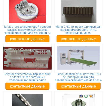
Теплоотвод алюминиевый умирает
Меля CNC точности филируя для
крышка воздуходувки воздуха
вольфрама омедняет HRC
частей бросания для дуя машины
электрода 80 до 90
контактные данные
контактные данные
Бегунок прессформы впрыски Multi
Резец лезвия губки латекса CNC
полости OEM пластичный
осциллируя 6m/минута,
холодный, горячий бегунок
автоматический автомат для резки
контактные данные
контактные данные