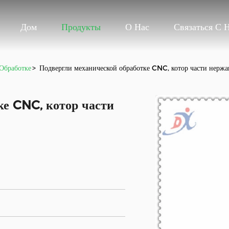
Дом
Продукты
О Нас
Связаться С 
Обработке
>
Подвергли механической обработке CNC, котор части нерж
ке CNC, котор части