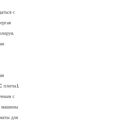
аться с
ергая
олируя,
ми
ая
C плиты),
очным с
ля машины
маты для