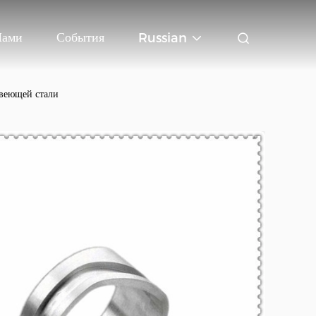
Нами
События
Russian
авеющей стали