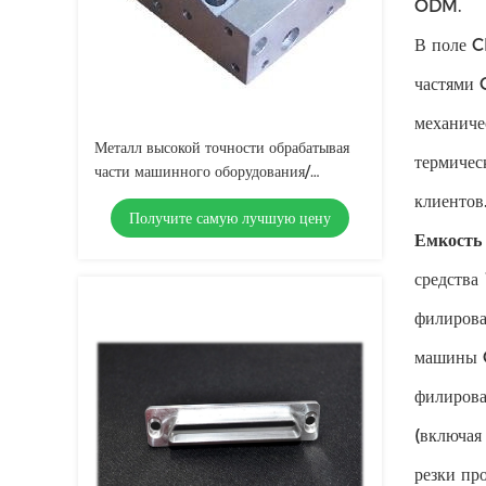
ODM.
В поле C
частями 
механиче
Металл высокой точности обрабатывая
термичес
части машинного оборудования/
точность повернул части
клиентов
Получите самую лучшую цену
Емкость 
средства
филирова
машины C
филирова
(включая
резки пр