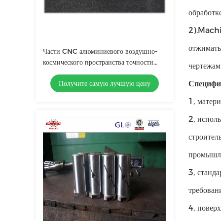
обработке
2).Machi
отжимать
Части CNC алюминиевого воздушно-
космического пространства точности
чертежам
подвергая механической обработке
Получите самую лучшую цену
Специфик
выполненные на заказ
1, мате
2, испол
строител
промышле
3, станд
требован
4, повер