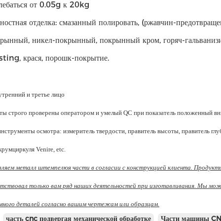
олебаться от 0.05g к 20kg
хностная отделка: смазанный полировать, (ржавчин-предотвраще
рынный, никел-покрынный, покрынный кром, горяч-гальваниз
ting, крася, порошк-покрытие.
утренний и третье лицо
ты строго проверены оператором и умелый QC при показатель положенный вн
нструменты осмотра: измеритель твердости, правитель высоты, правитель глу
крумциркуля Venire, etc.
ляем металл штемпелюя части в согласии с конструкцией клиента. Продукт
утствовал только вам ряд наших деятельностей при изготавливания. Мы мо
много деталей согласно вашим чертежам или образцам.
часть cnc подвергая механической обработке
Части машины C