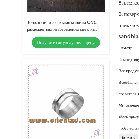
5, вес: к
6, повер
Точная филировальная машина CNC
цинк-пок
разделяет вал изготовления металла
допуск 0,005 до 0.01mm
sandblas
Получите самую лучшую цену
Осмотр:
Осмотр: вн
Все продук
Всеобщие и
правителя, 
Мы изготов
здесь прис
подгонять 
Бирки：