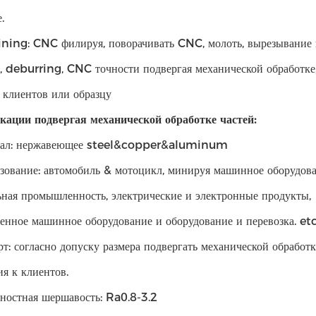
.
ning: CNC филируя, поворачивать CNC, молоть, вырезывание 
, deburring, CNC точности подвергая механической обработке,
 клиентов или образцу
ации подвергая механической обработке частей:
риал: нержавеющее steel&copper&aluminum
ьзование: автомобиль & мотоцикл, минируя машинное оборудова
ьная промышленность, электрические и электронные продукты,
нное машинное оборудование и оборудование и перевозка. etc
арт: согласно допуску размера подвергать механической обработк
ия к клиентов.
хностная шершавость: Ra0.8-3.2