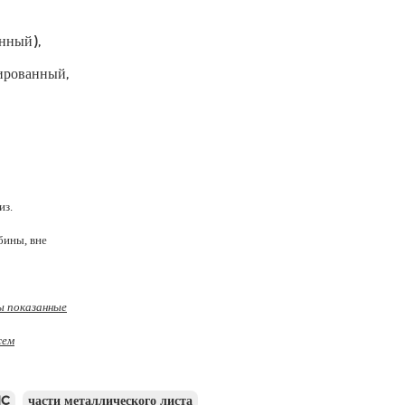
нный),
ированный,
из.
бины, вне
ы показанные
жем
NC
части металлического листа