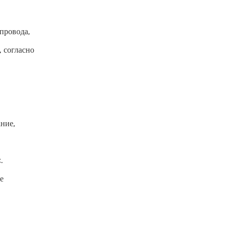
провода,
 согласно
ние,
.
е