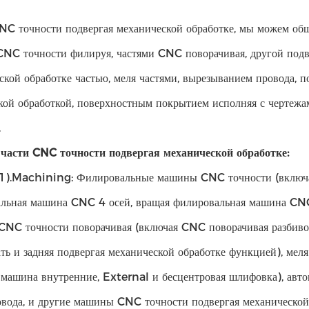
NC точности подвергая механической обработке, мы можем общ
CNC точности филируя, частями CNC поворачивая, другой подв
ской обработке частью, меля частями, вырезыванием провода, п
кой обработкой, поверхностным покрытием исполняя с чертежа
.
части CNC точности подвергая механической обработке:
 1).Machining: Филировальные машины CNC точности (включ
льная машина CNC 4 осей, вращая филировальная машина CN
NC точности поворачивая (включая CNC поворачивая разбив
ть и задняя подвергая механической обработке функцией), ме
 машина внутренние, External и бесцентровая шлифовка), авто
овода, и другие машины CNC точности подвергая механической