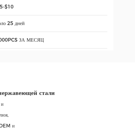
.5-$10
оло 25 дней
000PCS ЗА МЕСЯЦ
 нержавеющей стали
 и
люя,
я OEM и