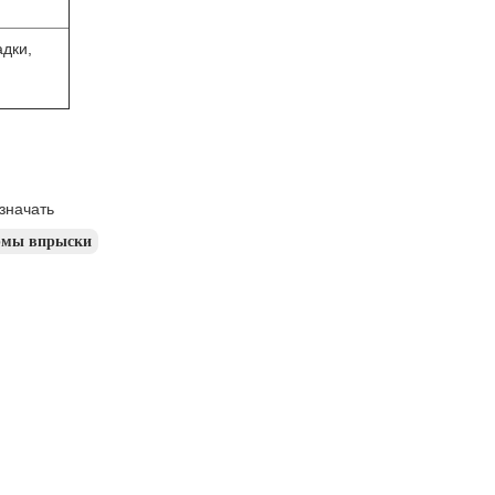
адки,
значать
ормы впрыски