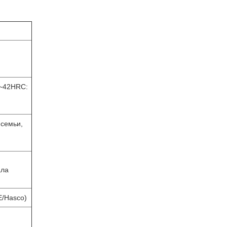
8~42HRC:
 семьи,
ала
E/Hasco)