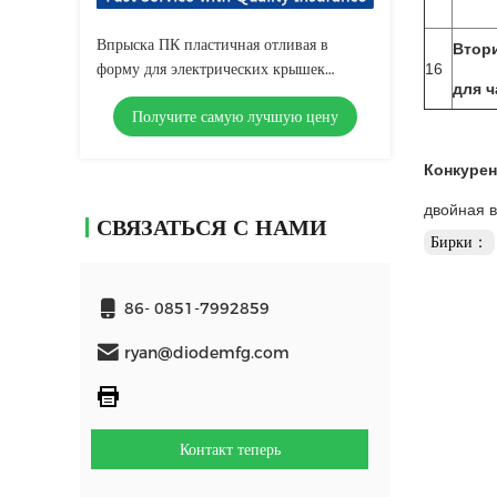
Впрыска ПК пластичная отливая в
Втор
форму для электрических крышек
16
для ч
коробки переключателя
Получите самую лучшую цену
Конкурен
двойная в
СВЯЗАТЬСЯ С НАМИ
Бирки：
86- 0851-7992859
ryan@diodemfg.com
Контакт теперь