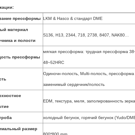
кации:
вание прессформы
LKM & Hasco & стандарт DME
ный материал
S136, H13, 2344, 718, 2738, 8407, NAK80…
чника и полости
мягкая прессформа: трудная прессформа 3
дость прессформы
48~52HRC
Одиночн-полость, Multi-полость, прессформа
сть
заменимый сердечник/полость
рхностное
EDM, текстура, меля, заполированность зерк
ытие
троба
холодный бегунок, горячий бегунок (Yudo/DM
имальный размер
800*800 mm