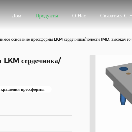
Дом
Продукты
О Нас
Связаться С 
нимое основание прессформы LKM сердечника/полости IMD, высокая то
ы LKM сердечника/
 украшения прессформы