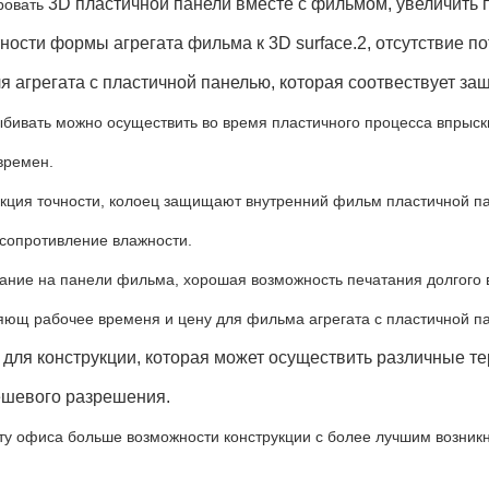
3D пластичной панели вместе с фильмом, увеличить
ровать
ности формы агрегата фильма к 3D surface.2
, отсутствие п
я агрегата с пластичной панелью, которая соотвествует за
ыбивать можно осуществить во время пластичного процесса впрыски
времен.
укция точности, колоец защищают внутренний фильм пластичной п
 сопротивление влажности.
ание на панели фильма, хорошая возможность печатания долгого в
яющ рабочее временя и цену для фильма агрегата с пластичной п
 для конструкции, которая может осуществить различные т
ешевого разрешения.
нту офиса больше возможности конструкции с более лучшим возни