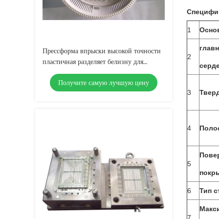
Специфи
1
Осно
глав
Прессформа впрыски высокой точности
2
пластичная разделяет белизну для
серде
конструкции
Получите самую лучшую цену
3
Твер
4
Поло
Пове
5
покр
6
Тип с
Макс
7