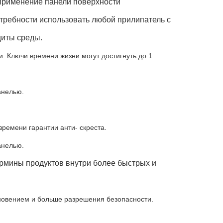
 применение панели поверхности
отребности использовать любой прилипатель с
щиты среды.
. Ключи времени жизни могут достигнуть до 1
анелью.
ремени гарантии анти- скреста.
анелью.
ермины продуктов внутри более быстрых и
кновением и больше разрешения безопасности.