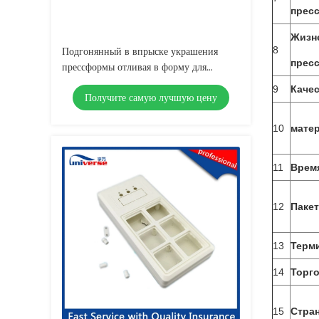
прес
Жизн
8
Подгонянный в впрыске украшения
прес
прессформы отливая в форму для
прибора семьи
9
Каче
Получите самую лучшую цену
10
мате
11
Врем
12
Пакет
13
Терм
14
Торг
15
Стран