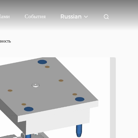
Нами
События
Russian
чность