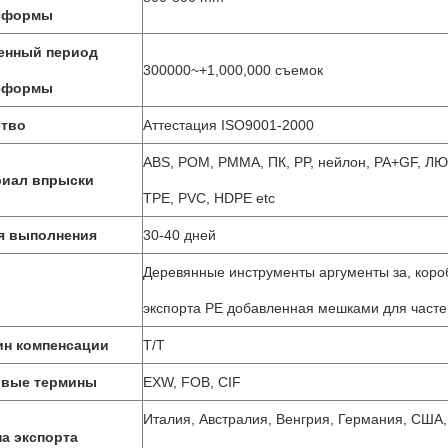
сформы
енный период
300000~+1,000,000 съемок
сформы
ство
Аттестация ISO9001-2000
ABS, POM, PMMA, ПК, PP, нейлон, PA+GF, 
риал впрыски
TPE, PVC, HDPE etc
я выполнения
30-40 дней
Деревянные инструменты аргументы за, коро
экспорта PE добавленная мешками для часте
ин компенсации
T/T
овые термины
EXW, FOB, CIF
Италия, Австралия, Венгрия, Германия, США,
а экспорта