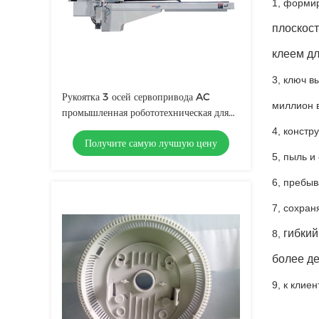
1, форми
плоскост
клеем дл
3, ключ в
Рукоятка 3 осей сервопривода AC
миллион 
промышленная робототехническая для
пластичных машин инжекционного
4, констр
Получите самую лучшую цену
метода литья
5, пыль и
6, пребыв
7, сохран
гибкий
8,
более д
9, к клие