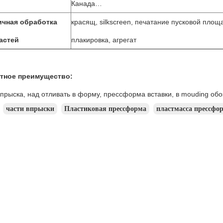
Канада…
ичная обработка
красящ, silkscreen, печатание пусковой площ
астей
плакировка, агрегат
тное преимущество:
прыска, над отливать в форму, прессформа вставки, в mouding обо
части впрыски
Пластиковая прессформа
пластмасса прессф