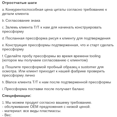
Отростчатые шаги
Конкурентоспособная цена цитаты согласно требованию к
a.
детали клиента
Согласование знака
b.
Залемь клиента T/T к нам для начинать конструировать
c.
прессформу
Посланная прессформа рисуя к клиенту для подтверждения
d.
Конструкция прессформы подтверженная, что и старт сделать
e.
прессформу
Сделайте пробу прессформы во время времени tooling
f.
(которое мы получаем согласованию с клиентом)
Пошлите прессформой пробный образец к sustomer для
g.
осмотра. Или клиент приходит к нашей фабрике проверить
прессформу лично
Blance клиента T/T к нам после подтверженной прессформы
h.
Прессформа поставки после получает баланс
i.
Спецификации:
Мы можем продукт согласно вашему требованию.
1.
- обслуживание OEM предложения с низкой ценой.
- материал: все виды пластмассы.
- Вес: