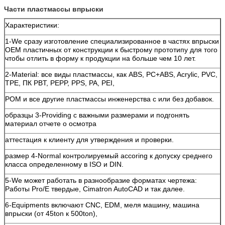
Части пластмассы впрыски
Характеристики:
1-We сразу изготовление специализированное в частях впрыски
OEM пластичных от конструкции к быстрому прототипу для того
чтобы отлить в форму к продукции на больше чем 10 лет.
2-Material: все виды пластмассы, как ABS, PC+ABS, Acrylic, PVC,
TPE, ПК PBT, PEPP, PPS, PA, PEI,
POM и все другие пластмассы инженерства с или без добавок.
образцы 3-Providing с важными размерами и подгонять
материал отчете о осмотра
аттестация к клиенту для утверждения и проверки.
размер 4-Normal контролируемый accoring к допуску среднего
класса определенному в ISO и DIN.
5-We может работать в разнообразие форматах чертежа:
Работы Pro/E твердые, Cimatron AutoCAD и так далее.
6-Equipments включают CNC, EDM, меля машину, машина
впрыски (от 45ton к 500ton),