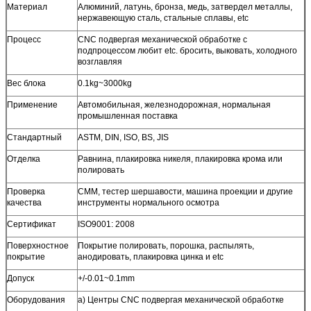
Материал
Алюминий, латунь, бронза, медь, затвердел металлы,
нержавеющую сталь, стальные сплавы, etc
Процесс
CNC подвергая механической обработке с
подпроцессом любит etc. бросить, выковать, холодного
возглавляя
Вес блока
0.1kg~3000kg
Применение
Автомобильная, железнодорожная, нормальная
промышленная поставка
Стандартный
ASTM, DIN, ISO, BS, JIS
Отделка
Равнина, плакировка никеля, плакировка крома или
полировать
Проверка
CMM, тестер шершавости, машина проекции и другие
качества
инструменты нормального осмотра
Сертификат
ISO9001: 2008
Поверхностное
Покрытие полировать, порошка, распылять,
покрытие
анодировать, плакировка цинка и etc
Допуск
+/-0.01~0.1mm
Оборудования
a) Центры CNC подвергая механической обработке