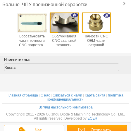
ЧПУ прецизионной обработки
Больше
р CNC
Бросать/ковать
Обслуживания
Точности CNC
Нержав
металла
части точности
CNC стальной
OEM части
ста
ергая
CNC подвергая
точности
латунной
медицин
ческой
механической
черноты окиси
подвергая
оборудо
отке,
обработке для
высокой
механической
повернул
ивание
винта/вала
точности
обработке с
точно
Измените язык
ти CNC
нержавеющей
подвергая
допуском
частей
ергая
стали/скрепляет
механической
0.0001mm
подве
Russian
ческой
болтами
обработке
механич
ботке
обраб
Главная страница
|
О нас
|
Связаться с нами
|
Карта сайта
|
политика
конфиденциальности
Взгляд настольного компьютера
Copyright © 2011 - 2026 Guizhou Diode & Machining Technology Co., Ltd..
All rights reserved. Developed by
ECER
Чат
Отправить