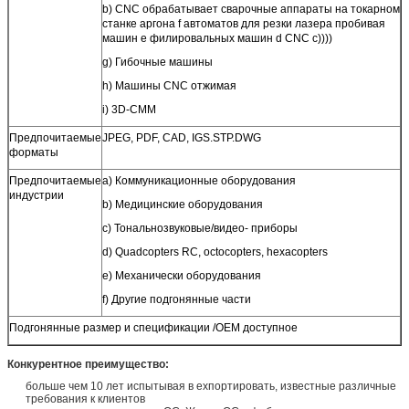
b) CNC обрабатывает сварочные аппараты на токарном
станке аргона f автоматов для резки лазера пробивая
машин e филировальных машин d CNC c))))
g) Гибочные машины
h) Машины CNC отжимая
i) 3D-CMM
Предпочитаемые
JPEG, PDF, CAD, IGS.STP.DWG
форматы
Предпочитаемые
a) Коммуникационные оборудования
индустрии
b) Медицинские оборудования
c) Тональнозвуковые/видео- приборы
d) Quadcopters RC, octocopters, hexacopters
e) Механически оборудования
f) Другие подгонянные части
Подгонянные размер и спецификации /OEM доступное
Конкурентное преимущество:
больше чем 10 лет испытывая в ехпортировать, известные различные
требования к клиентов