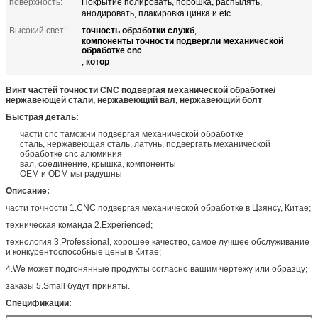
поверхность:
Покрытие полировать, порошка, распылять,
анодировать, плакировка цинка и etc
точность обработки служб
Высокий свет:
,
компоненты точности подвергли механической
обработке cnc
котор
,
Винт частей точности CNC подвергая механической обработке/
нержавеющей стали, нержавеющий вал, нержавеющий болт
Быстрая деталь:
части cnc таможни подвергая механической обработке
сталь, нержавеющая сталь, латунь, подвергать механической
обработке cnc алюминия
вал, соединение, крышка, компоненты
OEM и ODM мы радушны
Описание:
части точности 1.CNC подвергая механической обработке в Цзянсу, Китае;
техническая команда 2.Experienced;
технология 3.Professional, хорошее качество, самое лучшее обслуживание
и конкурентоспособные цены в Китае;
4.We может подгонянные продукты согласно вашим чертежу или образцу;
заказы 5.Small будут приняты.
Спецификации: