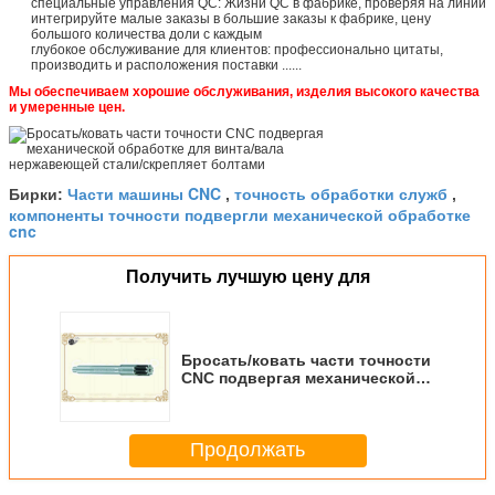
специальные управления QC: Жизни QC в фабрике, проверяя на линии
интегрируйте малые заказы в большие заказы к фабрике, цену
большого количества доли с каждым
глубокое обслуживание для клиентов: профессионально цитаты,
производить и расположения поставки ......
Мы обеспечиваем хорошие обслуживания, изделия высокого качества
и умеренные цен.
Части машины CNC
точность обработки служб
Бирки:
,
,
компоненты точности подвергли механической обработке
cnc
Получить лучшую цену для
Бросать/ковать части точности
CNC подвергая механической
обработке для винта/вала
нержавеющей стали/скрепляет
болтами
Продолжать