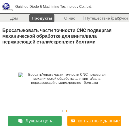
Guizhou Diode & Machining Technology Co., Ltd.
Дом
Продукты
О нас
Путешествие фабрики
>>
Бросать/ковать части точности CNC подвергая
механической обработке для винта/вала
нержавеющей стали/скрепляет болтами
Лучшая цена
контактные данные