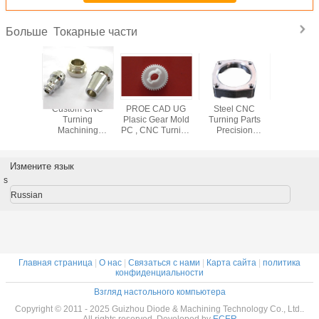
Токарные части
Больше
l CNC
Custom CNC
PROE CAD UG
Steel CNC
OEM 
arts with
Turning
Plasic Gear Mold
Turning Parts
Turning Pa
ating /
Machining
PC , CNC Turning
Precision
± 0.0
late for
Anodized
Precision
Machining
Toleranc
ponents
Aluminum Steel
Machining
Services with
Building Fa
Metal Part
±0.006mm
Part
Измените язык
Tolorance
s
Russian
Главная страница
|
О нас
|
Связаться с нами
|
Карта сайта
|
политика
конфиденциальности
Взгляд настольного компьютера
Copyright © 2011 - 2025 Guizhou Diode & Machining Technology Co., Ltd..
All rights reserved. Developed by
ECER