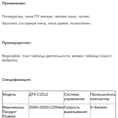
Применение:
Полиуретан, пена ПУ мягкая, липкая пена, латекс,
басотект, составная пена, пена рамки, полиэтилен.
Преимущество:
Ворктабле: плат таблица деятельности, мовинг таблица (смогл
выбрать)
Спецификация:
Модель
ДТК-С2512
Система
Промышленны
управления
компьютер
Максимальн
2500×2500×1200мм
Скорость
0~6м/мин
Продукт
вырезывания
Размер