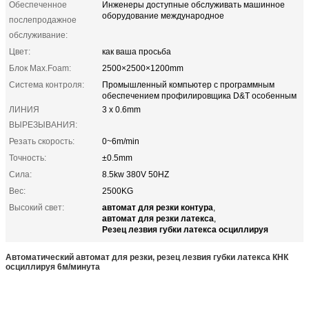
Обеспеченное
Инженеры доступные обслуживать машинное
оборудование международное
послепродажное
обслуживание:
Цвет:
как ваша просьба
Блок Max.Foam:
2500×2500×1200mm
Система контроля:
Промышленный компьютер с программным
обеспечением профилировщика D&T особенным
ЛИНИЯ
3 x 0.6mm
ВЫРЕЗЫВАНИЯ:
Резать скорость:
0~6m/min
Точность:
±0.5mm
Сила:
8.5kw 380V 50HZ
Вес:
2500KG
автомат для резки контура
Высокий свет:
,
автомат для резки латекса
,
Резец лезвия губки латекса осциллируя
Автоматический автомат для резки, резец лезвия губки латекса КНК
осциллируя 6м/минута