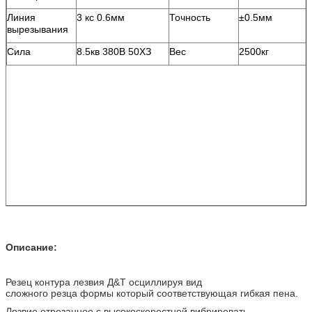
Линия
3 кс 0.6мм
Точность
±0.5мм
вырезывания
Сила
8.5кв 380В 50ХЗ
Вес
2500кг
Описание:
Резец контура лезвия Д&Т осциллируя вид
сложного резца формы который соответствующая гибкая пена.
Лезвие отрезанное с высокоскоростной вибрировать,