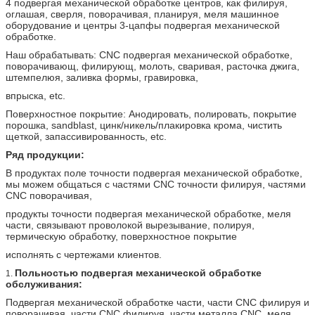
4 подвергая механической обработке центров, как филируя,
оглашая, сверля, поворачивая, планируя, меля машинное
оборудование и центры 3-цапфы подвергая механической
обработке.
Наш обрабатывать: CNC подвергая механической обработке,
поворачивающ, филирующ, молоть, сваривая, расточка джига,
штемпелюя, заливка формы, гравировка,
впрыска, etc.
Поверхностное покрытие: Анодировать, полировать, покрытие
порошка, sandblast, цинк/никель/плакировка крома, чистить
щеткой, запассивированность, etc.
Ряд продукции:
В продуктах поле точности подвергая механической обработке,
мы можем общаться с частями CNC точности филируя, частями
CNC поворачивая,
продукты точности подвергая механической обработке, меля
части, связывают проволокой вырезывание, полируя,
термическую обработку, поверхностное покрытие
исполнять с чертежами клиентов.
Польностью подвергая механической обработке
1.
обслуживания:
Подвергая механической обработке части, части CNC филируя и
поворачивая, части CNC филируя, части металла CNC, меля