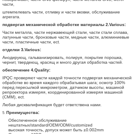
части,
штемпелевать части, отливку и части вковки, обслуживание
агрегата.
подвергая механической обработке материалы 2.Various:
Части металла, части нержавеющей стали, части стали сплава,
латунные части, бронзовые части, медные части, алюминиевые
части, пластичные части, ect.
отделки 3.Various:
Анодирующ, гальванизировать, полируя, покрытие порошка,
чернит, твердеющ, красящ и много другая обработка частей.
обеспечение 4.Quality:
IPQC проверяют части каждой точности подвергая механической
обработке во время каждого обрабатывая шага; осмотр 100%
перед пересылкой микрометром, датчиком высоты, машиной
репроектора измеряя, координированной измеряя машиной
(CMM), ect.
Любая дисквалификация будет ответствена нами.
Преимущества:
5.
Обеспеченное обслуживание
нештатных/standard/OEM/ODM/customized
высокая точность, допуск может быть ±0.002mm