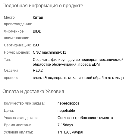
Подробная информация о продукте
Место
Китай
происхождения:
Фирменное
BlDD
наименование:
Сертификация:
ISO
Номер модели:
CNC machining-011
Тип:
Сверлить, филируя, другие подвергая механической
обработке обслуживания, провод EDM
Отделка:
Ra0.2
процесс:
вковка & подвергать механической обработке кольца
Оплата и доставка Условия
Количество мин заказа:
переговоров
Цена:
negotiable
Упаковывая детали:
Согласно требованию к клиента
Время доставки:
7-15days
Условия оплаты:
T/T, L/C, Paypal