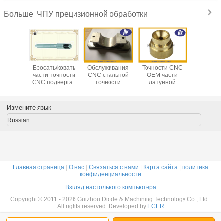
ЧПУ прецизионной обработки
Больше
р CNC
Бросать/ковать
Обслуживания
Точности CNC
Нержав
металла
части точности
CNC стальной
OEM части
ста
ергая
CNC подвергая
точности
латунной
медицин
ческой
механической
черноты окиси
подвергая
оборудо
отке,
обработке для
высокой
механической
повернул
ивание
винта/вала
точности
обработке с
точно
Измените язык
ти CNC
нержавеющей
подвергая
допуском
частей
ергая
стали/скрепляет
механической
0.0001mm
подве
Russian
ческой
болтами
обработке
механич
ботке
обраб
Главная страница
|
О нас
|
Связаться с нами
|
Карта сайта
|
политика
конфиденциальности
Взгляд настольного компьютера
Copyright © 2011 - 2026 Guizhou Diode & Machining Technology Co., Ltd..
All rights reserved. Developed by
ECER